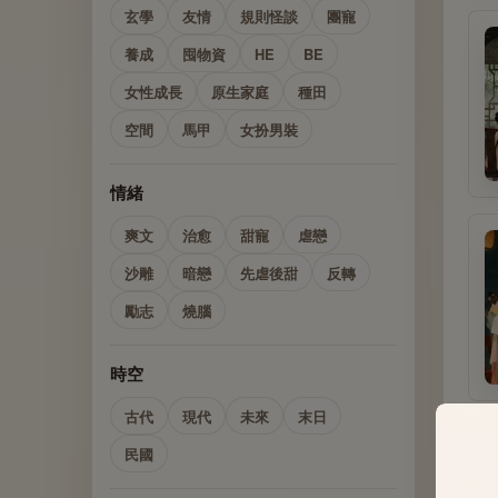
玄學
友情
規則怪談
團寵
養成
囤物資
HE
BE
女性成長
原生家庭
種田
空間
馬甲
女扮男裝
情緒
爽文
治愈
甜寵
虐戀
沙雕
暗戀
先虐後甜
反轉
勵志
燒腦
時空
古代
現代
未來
末日
民國