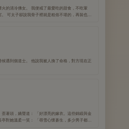
的少年將軍。 「你吃不吃？」 少年將軍一愣，耳根紅了： 「吃。」
時候遇到個道士。 他說我被人換了命格，對方現在正