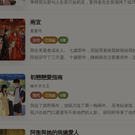
學裡背出那句人生若只如初見，驚得老先生當場摔了戒尺
豎撇捺太慢，賬目要一眼看清。 十五歲，她在花宴上說
十七歲，她拒了首輔嫡子的求親，理由是：「我不要盲婚
兩宜
只有我知道，她沒有瘋。 她和我一樣，來自千年之後。
夏夏培
古代
已完結
6章
我生來最會成全人。 七歲那年，庶姐哭著搶我娘留給我
陪祖宗守了三天靈。 十歲那年，姨娘跪在父親書房外，
她抬了進去。 只不過那間偏房從前鎖過瘋狗，門一落閂
姜家三姑娘心善，最會成全旁人。 于是我大婚那日，淮
初戀戀愛指南
「阿嫵身子弱，無依無靠。你既賢良心善，就該給她一個
多。只要能陪在表哥身邊，做牛做馬我也甘願。」 我掀
懶羊羊大王
喂馬丫頭。」 「妹妹既想做牛做馬，我成全你。」
現代
已完結
6章
我追了路野兩年，池硯川追了喬一晚兩年。 高考結束後
硯川在校門口遲遲等不來他們的人影。 卻同時等來了他
給我打電話：「橙橙，我在你宿捨樓下等你，我有話跟你
「兄弟，大晚上的，你在宿捨樓下等別人的女朋友，這
阿衡與她的病嬌愛人