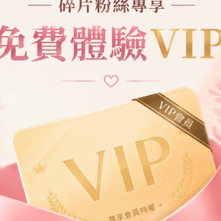
婚姻
已完結
6章
端午前夕，接女兒放學的時間，我包了一天的五十個粽子不翼而飛。 沙發上的婆婆吞下一
讓你妯娌拿走了，小寶愛吃，反正你有的是時間，再包點就是了！」 五歲的女兒盯著
「哇」地一聲哭了： 「媽媽，我想吃粽子，你說放學回來就能吃的！」 我蹲下身緊緊抱住女兒。 包粽子前，
我特意問妯娌是否要攤錢一起包，她訕訕地笑： 「嫂子，小寶最近腸胃弱，醫生不讓吃糯米，今年就不湊熱鬧
雙婿臨門，我族譜單開一頁
了。」 老公李耀翹著二郎腿： 「沒苦硬吃，現在哪裡買不著粽子？可別指望我和咱媽幫你……」 我凌晨起
床，淘米、洗粽葉、剁肉餡，忙活到女兒下午放學。 臨走時囑咐婆婆看著鍋，想著粽子出鍋給娘家送十個，也
櫻落
送妯娌十個嚐嚐鮮。 剩下的三十個，留著過端午節。 可屋裡還瀰漫著粽香，鍋裡的粽子一個也沒給我留……
古代
已完結
8章
我爹說男人要挑個高腿長、屁股翹的好生養。 我照著他的標準在世家宴會上精挑細選，最終看上了太子——身
後抱劍而立的玄衣少年。 他俊美、高挑、氣質冷冽。 我上前問：「入贅我家嗎？」 太子豎起大拇指誇我：
君寧
洛未央
古代
已完結
12章
我嫁給太子沒多久，太子便被廢。 我與他一起被囚禁廢
一腳踢壞我的菜，喃喃著： 「幸虧被關在這裡的不是淺