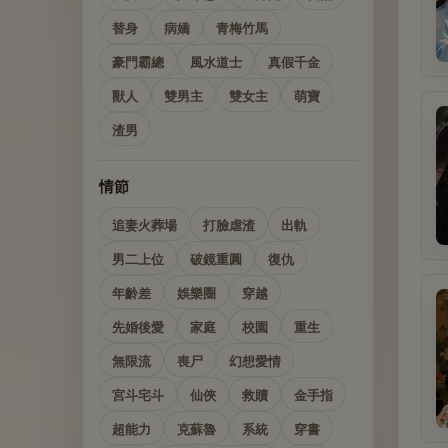
替身
病嬌
青梅竹馬
豪門霸總
風水道士
真假千金
獸人
雙男主
雙女主
萌寶
渣男
情節
追妻火葬場
打臉虐渣
出軌
男二上位
破鏡重圓
復仇
年齡差
娛樂圈
穿越
先婚後愛
家庭
校園
重生
無限流
喪尸
幻想愛情
宮斗宅斗
仙俠
救贖
金手指
超能力
克蘇魯
系統
穿書