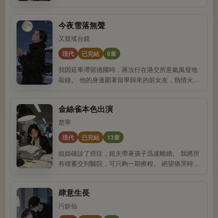
友守則發了過去。 【我同意和你在一起了，做不到
軍裝，靠在村口的歪脖子柳樹上：「真不願意跟我
就分手。】 【1.不許在我面前提別的異性，包括你
扯證？」 我把手裡的豬草筐攥得嘎吱作響，連連後
今夜雪落無聲
媽。】
退：「我脾氣倔，配不上你。」 「隨你便。」 他掐
滅了手裡的旱菸，把一個紅漆木髮卡扔進草垛裡：
又疑瑤台鏡
「你就當一輩子縮頭烏龜吧。」 後來，我靠著拜師
現代
已完結
6章
學做木匠手藝，在鎮上開了第一家定製家具店。 賀
錚退伍轉業，成了鎮派出所的所長。 所裡的大媽們
我因延畢滯留德國時，蔣汝行在港交所意氣風發地
天天張羅著給他介紹對象，說是隔壁村的繡花女和
敲鐘。 他的身邊圍著留學歸來的前女友，熱情火辣
供銷社的出納都排著隊。 有人問他到底想要個啥樣
的秘書，優雅得體的名門千金。 而我，像只陰溝裡
的媳婦，他在戶籍室的登記本上敲了敲。 能挺直腰
的老鼠。 只會一遍又一遍地問他。 「你愛不愛
金絲雀本色出演
板的。 傍晚的農貿市場，在肉鋪的案板旁，我用剛
我？」 「你能不能不要和其他女人走那麼近？」 後
結清的貨款買了兩斤五花肉，攔住了下班的他。 落
來我們慘烈分手，他問我。 「愛情只佔我人生的
楚寧
日餘暉裡，他手裡拎著個破舊的網兜，語氣冷淡：
1%，你能不能不要再鬧了？」 多年後，我忙于公
現代
已完結
13章
「你這倔驢還知道主動找人？」 我挺直了背脊，把
司的 b 輪融資。 20 歲的新男友纏著我陪他旅遊，
那個舊紅漆木髮卡別在頭上：「我現在不當縮頭烏
阻止我和男客戶見面。 我脫口而出。 「夠了，我已
姐姐確診了癌症，姐夫帶著孩子迅速離婚。 我將所
龜了，你能跟我一起回家吃紅燒肉嗎？」
經夠忙了，你能不能不要再鬧了？」 隨即愣在原
有積蓄交到醫院，可只夠一期療程。 絕望痛哭時，
地。 ——而今直至我成為了他，才終于理解了他
大學同學顏溪打來了電話。 「虞心，給你介紹個金
主，你要不要？」
肆意生長
污妖仙