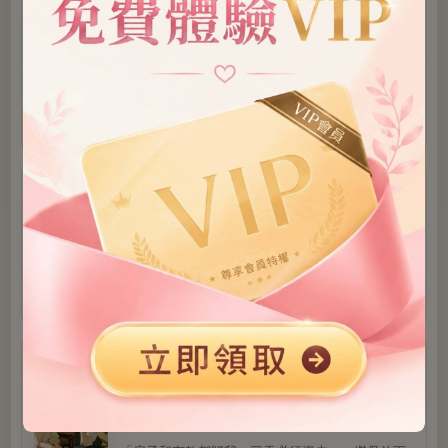
蝴蝶停駐
肚子一看就只能生女孩，好吃懶做的廢物，等先生
不要你了，我就把你賣到我們鄉下去。然後，我再
小爪
嫁給他，給他生一堆大胖小子。」 可她不知道，我
現代
已完結
6章
肚子裡的閨女，很可能是老公這輩子唯一的孩子。
賀舒衍和兄弟說我是他見過最會釣的女人。 兄弟不
解。 賀舒衍低頭，呷一口酒。 「等她來了你就知道
了。」 我左腳踏進包間——穿著最普通的小白裙披
著長髮。 僅僅是呼吸了一下。 賀舒衍輕呵：「手段
前男友讓我返還買保險套的錢
了得。」 兄弟：「？」
追夢小小
現代
已完結
5章
前男友起訴我返還他買保險套的錢，列出的戀愛經
費總計 142 萬，連 18 元的螺螄粉都被算了進去。
我把三年的聊天記錄、轉賬憑證交給法官，抗辯他
賠償 15.3 萬。 休庭時他攔住我：「你的私密照
爭家產繼母竟是保護我的人
片，如果發到網上，會怎麼樣？」
追夢小小
現代
已完結
5章