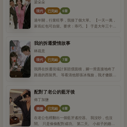
爆？
梁朵朵
現代
已完結
6章
過年關，行業旺季，我接了個大單。 【一天一萬，
家長紅包可自留。要求：乖巧。】 于是大年三十，
我穿著粉色套裝扎著馬尾，敲響了僱主家的大門。
可開門的，竟然是我的前男友。 他愣了兩秒，然後
我的拆遷愛情故事
笑了：「穿這麼乖，來求復合？」 還沒來得及開
口，我的僱主從他身後啪嗒啪嗒跑來，一把將他扒
林疏意
拉開。 「讓讓讓讓！我女朋友來了！」 他攬過我的
現代
已完結
7章
肩，挑眉嘚瑟：「怎麼樣，哥女朋友漂亮吧？」
我蹲在拆遷現場計算賠償面積，腳一滑直接地咚了
路過的西裝男。 等看清他那張冰塊臉，我才傻眼
——這竟是來拆我家的顧總！ 他甩來拆遷合同，一
字不提剛才的烏龍，只催我簽字。 看著七位數補償
配對了老公的藍牙後
款和兩套回遷房，我麻溜落筆，轉身就把霸總背影
偷📸發閨蜜群炫耀。 誰料下午被我媽揪去相親，推
佈丁加鹽
開包廂門，對上的竟是那張熟悉的冰山臉！
婚姻
已完結
6章
在老公包裡翻出一個藍牙遙控器。 我沒吵，也沒
鬧。 只是偷偷配對成功。 第二天。 小叔子的婚禮