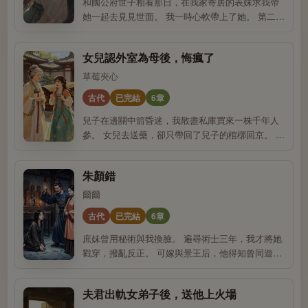
和國公府世子相看那日，在我家寄居的表妹求我帶
太後。 「臣想求娶沈二姑娘。」
她一起去見見世面。 我一時心軟帶上了她。 第二
天，世子便託人來提親。 他說我天人之姿，對我一
見鍾情。 若是不能娶我，會抱憾終生。 我滿心歡喜
女兒認外室為母後，悔瘋了
嫁了過去。 可婚後，他卻對我冷淡至極。 我苦不堪
言，一直想不通緣由。 直到無意中聽到他醉後同友
草莓夾心
人訴苦： 「當初我誤將妻子的表妹認成與我相看之
古代
已完結
6章
人，待到成親才知道是娶錯了人。」 「我痛失真
愛，這一生終究是意難平。」 我氣得對他又打又
兒子在邊關中箭昏迷，我散盡私庫買來一株千年人
罵，同他鬧得水火不容。 我們做了一輩子怨偶。 所
參。 女兒去送藥，卻只帶回了兒子的棺槨回京。 事
以重生歸來，看著國公府送來的聘禮。 我連忙稟明
後，心腹回稟： 「是小姐揹著您把人參送給了那個
母親：「世子爺如此誇讚女兒容貌，可女兒卻相貌
外室吳銜霜。」 我叫來女兒質問，她卻惱羞成怒。
朱顏錯
普通，那日他怕是認錯了人吧！」
「吳姨被你害了這麼多年，身子虧空，吃根人參怎
麼了？我也沒想到兄長身子這麼弱啊！那就是他的
爾爾
命。」 「反正你只有我一個女兒了，要🔪要剮隨你
古代
已完結
6章
便吧。」 我看著她，忽然笑了。 我當初能將她爹送
下黃泉，今日就能將她和吳銜霜通通送下去。
庶妹曾用秘術與我換臉。 遍尋術士三年，我才將她
戳穿，撥亂反正。 可嫁與景王后，他得知曾同遊之
人是庶妹，勃然大怒： 「你以為誰頂著這張臉，都
能得本王青睞嗎？」 「與自家姐妹搶夫婿，心機深
夫君出軌女弟子後，送他上火場
沉，皮囊之下皆是爛骨，瞧著叫我噁心！」 我被灌