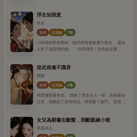
幫她寫信寄給遠在京城的未婚夫。 直到有一天，未
婚夫來信讓她上京完婚。 宋姑娘喜滋滋背上包袱走
浮生知我意
了。 朝我揮手。 「沈令歌，我會給你寄信請你喝喜
酒的！」 一等半年，杳無音訊。 我怕宋姑娘把我忘
佚名
了，動身上京。 找上門，正好趕上傅府辦婚事。 新
古代
已完結
7章
娘卻不是宋姑娘。 我將劍抵在新郎脖子上，逼問宋
姑娘的下落。 最終在羊圈裡，找到了被割舌挖眼、
小時我性野喜爬樹，險些摔落被爹重打家法， 還命
瘋瘋癲癲的宋姑娘。 趁我痛苦失神，身後暗劍穿心
人砍了我院裡的樹。 「你若摔死！你長姐怎麼
而過。 再睜眼。 宋姑娘笑眼盈盈，含羞問我：
辦？」 長姐胎裡弱，生來有心疾。 病發時只有我這
「令歌，傅公子信上說的什麼？」 我面不改色道：
個雙生妹妹的血做藥引可緩解。 爹娘疼愛長姐，所
從此相逢不識君
「信上說他已經變心，讓你也另尋新歡。」 當晚。
以我也不能出事。 自出生起，長姐在哪我就要在
我拿上劍和定親信物。 直奔京城。 血債，自然要血
哪。 及笄那年我偷跑出府，逛花燈邂逅侯府世子陸
胭脂
償！
淵。 一見兩相悅，私下定終身。 後來他提親，婚書
古代
已完結
6章
上卻寫的是長姐的名字。 「我與舒柔讀書時就互生
情愫，只是當時年少未表心意。」 「那日花燈又
周墨瀾最重孝道。 我救了周老夫人一命，為報救命
逢，一見傾心。」 原來，那晚他將我錯認成了姐
之恩，他聽從了祖母的話，將我娶了進門。 因老夫
姐。
人一句要對我好的話，他便與我舉案齊眉三十年，
沒有姨娘通房，也從未與我鬧過紅臉。 人人皆羨我
女兒為窮書生斷髮，我斷親練小號
們夫妻情深。 我原以為我是幸福的。 直到他死後，
我從他的書房翻出一疊未寄出的信件，每一封的開
草莓夾心
頭皆寫著吾愛卿卿。 可我不叫卿卿，我想，他大約