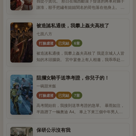
我從小貪玩。 那日在城西斷崖下昏迷的將軍府嫡子
謝淮，順手把繡有姐姐閨名的荷包落在他身上。 因
為我知道，他是姐姐心儀的公子。 後來姐姐如願嫁
入將軍府。 五年後，我在塞外收到來信，說姐姐被
被造謠私通後，我攀上姦夫高枝了
夫君冷落，被婆母苛待，油盡燈枯。 我策馬回京，
結果半路遇匪截🔪。 再睜眼，竟回到姐姐出嫁這
七面八方
日。 喜轎已經抬到門口，鞭炮炸得震天響。 我衝進
打臉虐渣
已完結
6章
去一把掀開轎簾，將姐姐拽了出來。 「聽說將軍府
很好玩。 「姐姐，讓我去玩玩。」
被造謠私通後，我攀上姦夫高枝了 我是京城人人皆
知的木頭腦袋。 宮中宴會上有人相邀，我乖乖赴
約。 可趕到時卻並未見旁人，皇上一行人卻浩浩蕩
蕩地闖來，問我與何人相約。 我正準備老老實實說
阻攔女騎手送準考證，你兒子的！
出那紙條上的名字，眼前卻忽然出現一行文字。
【妹寶不要呀，這是賊人陷害你的計謀！】 【聽
一碗甜米飯
話，看到那紫色衣袍的男人了沒，指他！】 看到人
打臉虐渣
已完結
7章
群中陰沉著臉的男人，我握緊手毫不猶豫地指向
他。 「他！」 鎮北侯世子謝景洲：？
高考開始前，我接到送準考證的急單。 暴雨如注，
半路蹭了一輛奧迪 A4。 車上下來三個中年男人圍
住我。 我一再重申急著去送準考證。 「轉彎讓直行
不知道啊！」 「一個女的來跑腿？真是窮瘋了。」
保研公示沒有我
我拿出準考證、身份證、騎手證都押給他。 「我先