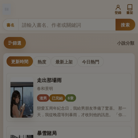
登錄
書架
搜索
書名
篩選
小說分類
更新時間
熱度
最新上架
今日熱門
走出那場雨
春和景明
渣男
已完結
6章
戀愛五周年紀念日，我給男朋友準備了驚喜。 那一
天，我從晚霞等到暴雨，才收到他的訊息。 「你等
我十分鐘，有點事耽擱了。」 我望著窗外的大雨，
這是他這個月第五次放我鴿子。 我沒有再回訊息。
暴雪賭局
這次，十分鐘，我也不想等了。