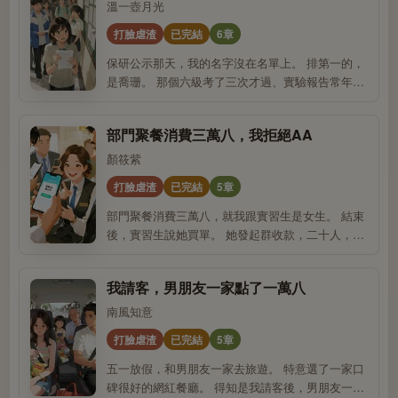
送完準考證，您放心等交警處理。」 「這周圍都是
溫一壺月光
監控，我不會跑的！」 話音未落，車主李建新一把
打臉虐渣
已完結
6章
拍開我的手。 「我看你就是想肇事逃逸！」 在他的
主導下，我被幾個人死死按住。 準考證被雨淋化
保研公示那天，我的名字沒在名單上。 排第一的，
了，他不知道的是。 那準考證正是他兒子的。
是喬珊。 那個六級考了三次才過、實驗報告常年抄
我、連上臺彙報都得照著我 PPT 念的同學。 我站
在學院樓一樓的公示欄前，盯著那張名單，看了足
部門聚餐消費三萬八，我拒絕AA
足半分鐘。 走廊裡全是人。 有同級的，有大三的，
還有幾個剛上完課路過看熱鬧的本科生。所有人都
顏筱紫
在竊竊私語，目光從名單上挪到我臉上，又飛快挪
打臉虐渣
已完結
5章
開。 因為所有人都知道，按照成績、競賽、論文、
綜合測評，保研名額最穩的那個人，一直是我。 結
部門聚餐消費三萬八，就我跟實習生是女生。 結束
果最後公示出來，第一不是我。 第二也不是我。 我
後，實習生說她買單。 她發起群收款，二十人，每
的名字甚至沒進候補。 我一瞬間都沒反應過來。 直
人一千九。 「聚餐嘛，AA 最公平了，雖然我是女
到身後有人特別輕地說了一句： 「不是吧，林硯秋
孩子，吃得不多，但團隊意識我還是有的。」 大家
我請客，男朋友一家點了一萬八
都沒上？」 我才終于確定，不是我看錯了。 是真的
都沒意見，一邊誇她會來事，一邊付款。 只有我，
沒有。 我手裡還捏著昨晚列印出來的綜合成績排名
一動不動。 「雲姐，服務員等著結賬呢，你怎麼還
南風知意
表。
不付款？」 所有人都看向我，勸我別耽誤時間。 我
打臉虐渣
已完結
5章
拿過賬單拍照，在群裡轉了四百。 「今晚消費四萬
八，其中一萬由部門經費報銷，三萬是菸酒，飯菜
五一放假，和男朋友一家去旅遊。 特意選了一家口
只佔八千，二十人 AA，我只付我該付的。」
碑很好的網紅餐廳。 得知是我請客後，男朋友一家