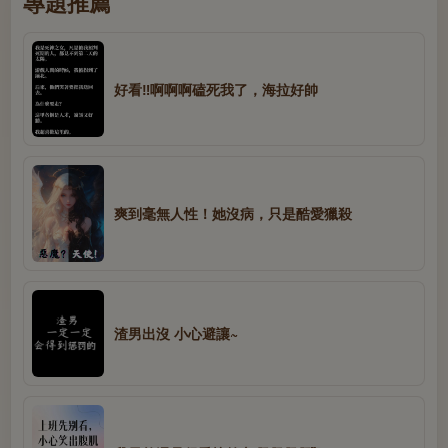
專題推薦
好看‼️啊啊啊磕死我了，海拉好帥
爽到毫無人性！她沒病，只是酷愛獵殺
渣男出沒 小心避讓~