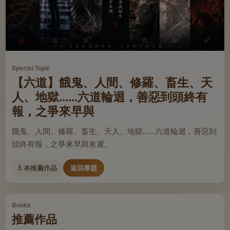
Special Topic
【六道】餓鬼、人間、修羅、畜生、天
人、地獄......六道輪迴，善惡到頭終有
報，之爭來早與
餓鬼、人間、修羅、畜生、天人、地獄......六道輪迴，善惡到
頭終有報，之爭來早與來遲。
5 本推薦作品
返回專題
Books
推薦作品