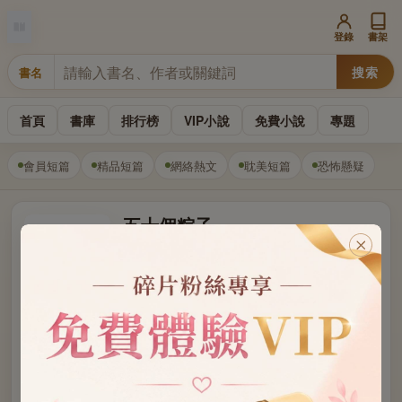
登錄
書架
搜索
書名
首頁
書庫
排行榜
VIP小說
免費小說
專題
會員短篇
精品短篇
網絡熱文
耽美短篇
恐怖懸疑
五十個粽子
更新時間：2026/7/8 9:03:35
已完結
婚姻
現代
出軌
追妻火葬場
大女主
現實情感
言情
現代情感
6章
端午前夕，接女兒放學的時間，我包了一天的
五十個粽子不翼而飛。 沙發上的婆婆吞下一口
糯米： 「粽子我讓你妯娌拿走了，小寶愛吃，
反正你有的是時間，再包點就是了！」 五歲的
展开
女兒盯著她手上的半個粽子，「哇」地一聲哭