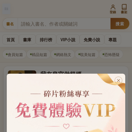
登錄
書架
搜索
書名
首頁
書庫
排行榜
VIP小說
免費小說
專題
會員短篇
精品短篇
網絡熱文
耽美短篇
恐怖懸疑
我在皇宮做奶媽
作者：養豬小仙女
更新時間：2026/7/8 9:05:02
已完結
古代
腦洞
古代情感
7章
穿越三年，我一個兒科護士混成了京城第一奶
媽。 這日奉旨入宮，皇后問我： 「太子出生
不過半年，乳母換了二十二個，你可知，她們
都是什麼下場？」 我俯首： 「民女聽聞，太
展开
子日夜啼哭不止，進食艱難，皇上親自下旨，
加入書架
立即閱讀
將那不中用的二十二人，盡數流放。」 下一