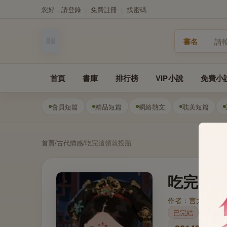
您好，請登錄
|
免費註冊
|
找密碼
書名
首頁
書庫
排行榜
VIP小說
免費小
會員短篇
精品短篇
網絡熱文
耽美短篇
首頁
/
古代情感
/
吃完這頓就投胎
吃完這
作者：言大壯
更新時
已完結
古代