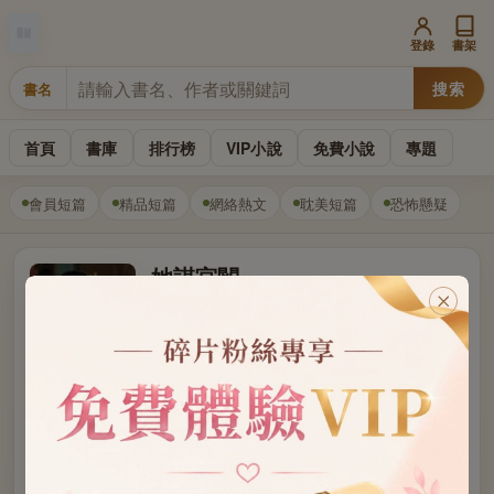
登錄
書架
搜索
書名
首頁
書庫
排行榜
VIP小說
免費小說
專題
會員短篇
精品短篇
網絡熱文
耽美短篇
恐怖懸疑
她謀宮闕
作者：八月
更新時間：2026/7/8 9:02:31
已完結
古代
宮斗宅斗
重生
權謀
復仇
大女主
爽文
古代情感
7章
我撞見了帝王與貴妃爭執。 貴妃美貌，性子卻
倔強，「你說過的，此生唯有我一人！可現在
呢？你納了一個又一個！你的恩寵，我不稀
罕！」 帝王脾氣上頭，「你不稀罕？好好好！
展开
那朕就將這份恩寵，賜于別人！」 言罷，他掃