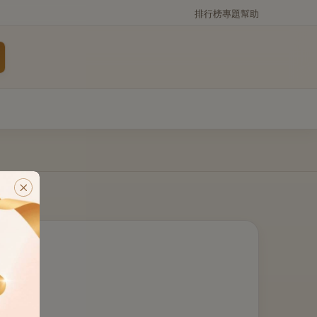
排行榜
專題
幫助