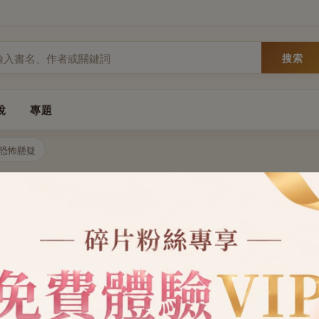
搜索
說
專題
恐怖懸疑
渡
間：2026/7/8 9:03:22
宮斗宅斗
重生
真假千金
大女主
爽文
古代情感
6章